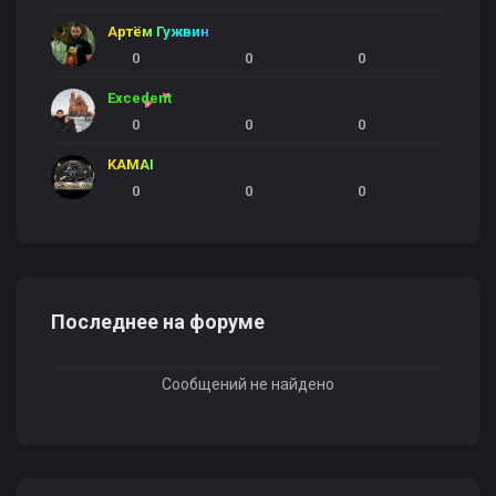
Артём Гужвин
0
0
0
Excedent
0
0
0
KAMAI
0
0
0
Последнее на форуме
Сообщений не найдено