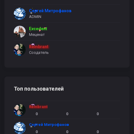
Сергей Митрофанов
ADMIN
Excedent
Меценат
Rembrant
Создатель
Топ пользователей
Rembrant
0
0
0
Сергей Митрофанов
0
0
0